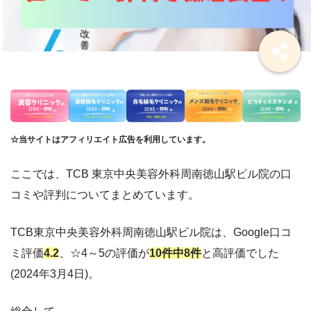
☆当サイトはアフィリエイト広告を利用しています。
ここでは、TCB 東京中央美容外科
周南徳山駅ビル
院の口
コミや評判についてまとめています。
TCB東京中央美容外科
周南徳山駅ビル
院は、Google口コ
ミ評価
4.2
、☆4～5の評価が
10件中8件
と高評価でした
(2024年3月4日)。