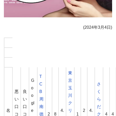
(
2024
年
3
月
4
日)
東
T
G
京
C
さ
o
玉
悪
良
B
く
o
川
い
い
周
ら
gl
ク
口
口
南
だ
名
e
4.
リ
2
4.
コ
コ
徳
2
8
1
ク
4
4