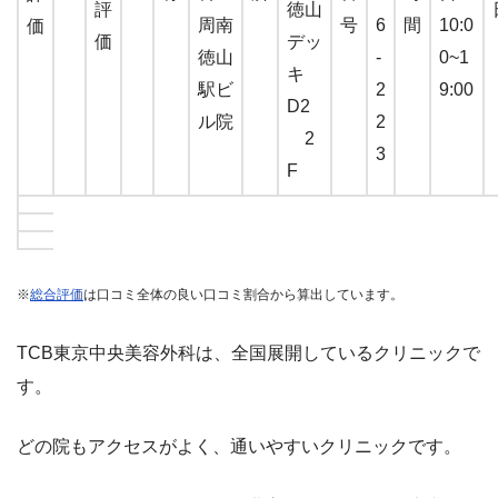
評
徳山
周南
号
6
間
10:0
価
価
デッ
徳山
-
0~1
キ
駅ビ
2
9:00
D2
ル院
2
2
3
F
※
総合評価
は口コミ全体の良い口コミ割合から算出しています。
TCB東京中央美容外科は、
全国
展開しているクリニックで
す。
どの院もアクセスがよく、通いやすいクリニックです。