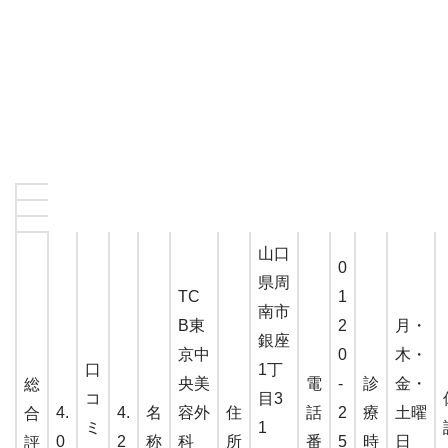
山口
0
県周
TC
1
南市
B東
2
月・
銀座
京中
0
木・
口
1丁
央美
電
-
診
金・
総
コ
目3
4.
4.
名
容外
住
話
2
療
土曜
合
ミ
1
0
2
称
科
所
番
5
時
日
評