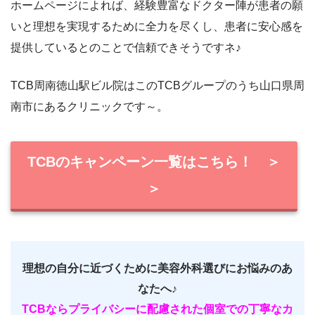
ホームページによれば、経験豊富なドクター陣が患者の願
いと理想を実現するために全力を尽くし、患者に安心感を
提供しているとのことで信頼できそうですネ
♪
TCB
周南徳山駅ビル
院はこのTCBグループのうち
山口
県
周
南市
にあるクリニックです～。
TCBのキャンペーン一覧はこちら！ ＞
＞
理想の自分に近づくために美容外科選びにお悩みのあ
なたへ♪
TCBならプライバシーに配慮された個室での丁寧なカ