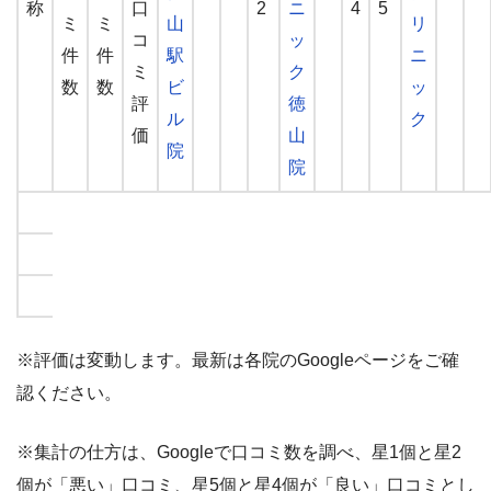
称
口
2
ニ
4
5
ミ
ミ
山
リ
コ
ッ
件
件
駅
ニ
ミ
ク
数
数
ビ
ッ
評
徳
ル
ク
価
山
院
院
※評価は変動します。最新は各院のGoogleページをご確
認ください。
※集計の仕方は、Googleで口コミ数を調べ、星1個と星2
個が「悪い」口コミ、星5個と星4個が「良い」口コミとし