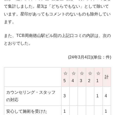
て集計しました。星3は「どちらでもない」として除いて
います。星印があってもコメントのないものも除外してい
ます。
また、TCB
周南徳山駅ビル
院の上記口コミの内訳
は、次の
とおりでした。
(24年3月4日)
(単位：件)
☆
☆
☆
☆
☆
計
5
4
3
2
1
カウンセリング・スタッフ
3
1
4
の対応
安心して施術を受けた
1
1