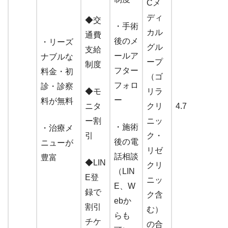
Cメ
ディ
◆交
・手術
カル
通費
後のメ
・リーズ
グル
支給
ールア
ナブルな
ープ
制度
フター
料金
・初
（ゴ
フォロ
診・診察
◆モ
リラ
ー
料が無料
ニタ
クリ
4.7
ー割
ニッ
・施術
・治療メ
引
ク・
後の電
ニューが
リゼ
話相談
豊富
◆LIN
クリ
（LIN
E登
ニッ
E、W
録で
ク含
ebか
割引
む）
らも
チケ
の合