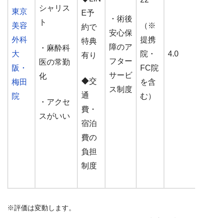
シャリス
東京
E予
・術後
ト
美容
（※
約で
安心保
外科
提携
特典
障のア
・麻酔科
大
院・
4.0
有り
フター
医の常勤
阪・
FC院
サービ
化
◆交
梅田
を含
ス制度
通
院
む）
・アクセ
費・
スがいい
宿泊
費の
負担
制度
※評価は変動します。