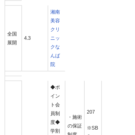
湘南
美容
クリ
全国
4.3
ニッ
展開
クな
んば
院
◆ポ
イン
ト会
207
員制
・施術
度
◆
の保証
※SB
学割
制度