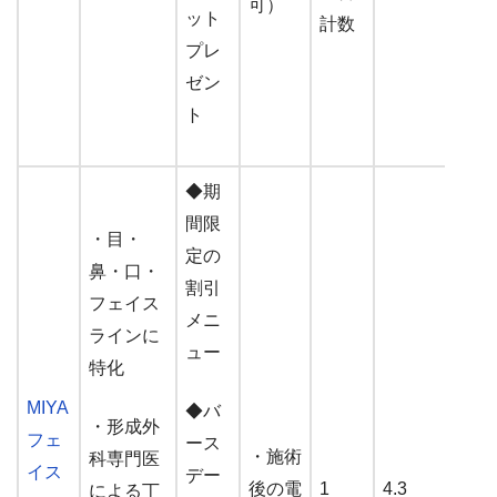
可）
ット
計数
プレ
ゼン
ト
◆期
間限
・目・
定の
鼻・口・
割引
フェイス
メニ
ラインに
ュー
特化
MIYA
◆バ
・形成外
フェ
ース
・施術
科専門医
イス
デー
後の電
1
4.3
による丁