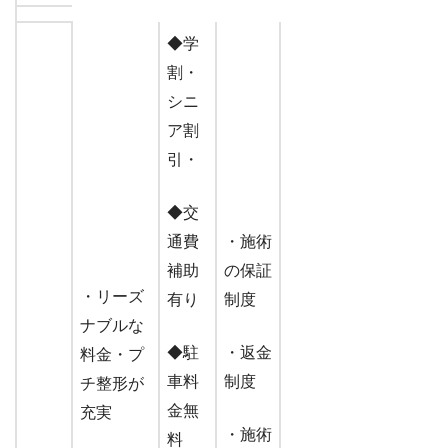
◆学
割・
シニ
ア割
引・
◆交
通費
・施術
補助
の保証
・リーズ
有り
制度
ナブルな
◆駐
・返金
料金
・プ
車料
制度
チ整形が
金無
充実
・施術
料