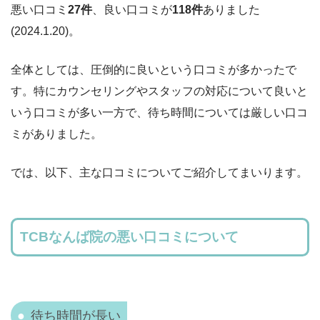
悪い口コミ
27
件
、良い口コミが
118
件
ありました
(2024
.1.20
)。
全体としては、
圧倒的に
良いという口コミが多かったで
す。特に
カウンセリング
や
スタッフの対応
について良いと
いう口コミが多い一方で、
待ち時間
について
は厳しい
口コ
ミがありました。
では、以下、主な口コミについてご紹介してまいります。
TCBなんば院の悪い口コミについて
待ち時間が長い