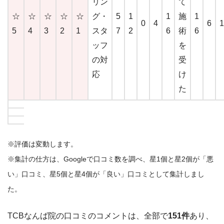
リン
て
☆
☆
☆
☆
☆
グ・
5
1
1
施
1
0
4
6
1
5
4
3
2
1
スタ
7
2
6
術
6
ッフ
を
の対
受
応
け
た
※評価は変動します。
※集計の仕方は、Googleで口コミ数を調べ、星1個と星2個が「悪
い」口コミ、星5個と星4個が「良い」口コミとして集計しまし
た。
TCB
なんば
院の口コミのコメントは、全部で
151
件
あり、