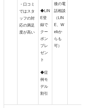
後の電
・口コミ
◆LIN
話相談
では
スタ
E登
（LIN
ッフの対
録で
E、W
応
の満足
クー
ebか
度が高い
ポン
らも
プレ
可）
ゼン
ト
◆症
例モ
デル
割引