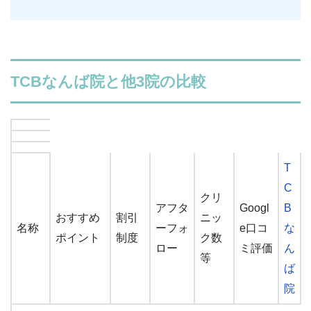
TCBなんば院と他3院の比較
T
C
クリ
アフタ
Googl
B
おすすめ
割引
ニッ
名称
ーフォ
e口コ
な
ポイント
制度
ク数
ロー
ミ評価
ん
等
ば
院